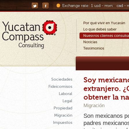
Exchange rate:
1 usd - mxn
cad -
Por qué vivir en Yucatán
Lo que debes saber
Nuestros clientes consult
Noticias
Testimonios
Soy mexicano
Sociedades
Fideicomisos
extranjero. ¿
Laboral
obtener la n
Legal
Migración
Propiedad
Son mexicanos por
Migración
padres mexicanos 
Impuestos