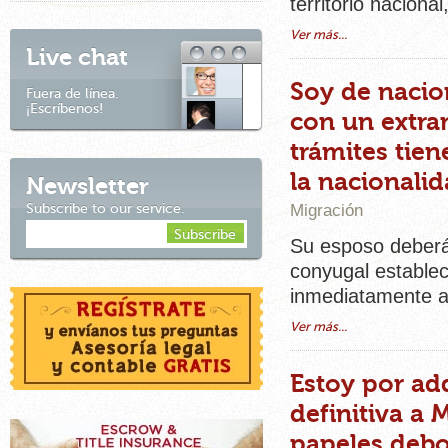
territorio naciona
Ver más...
Live chat
Soy de nacio
Fuera de línea.
¡Escríbenos!
con un extra
trámites tie
la nacionali
Newsletter
Migración
Subscribe to our service.
Su esposo deberá 
conyugal estableci
inmediatamente an
Ver más...
Estoy por ad
definitiva a
papeles debo