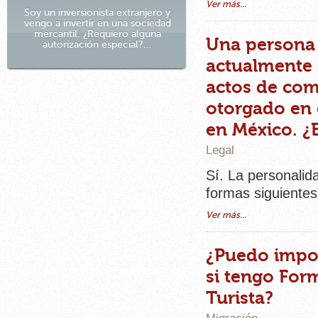
Ver más...
Soy un inversionista extranjero y
vengo a invertir en una sociedad
mercantil. ¿Requiero alguna
Una persona 
autorización especial?...
actualmente 
actos de com
otorgado en e
en México. ¿
Legal
Sí. La personalid
formas siguientes
Ver más...
¿Puedo impor
si tengo Form
Turista?