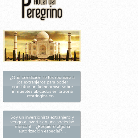
¿Qué condición se les requiere a
los extranjeros para poder
constituir un fideicomiso sobre
inmuebles ubicados en la zona
restringida en...
Soy un inversionista extranjero y
vengo a invertir en una sociedad
mercantil. ¿Requiero alguna
autorización especial?...