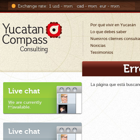
Exchange rate:
1 usd - mxn
cad - mxn
eur - mxn
Por qué vivir en Yucatán
Lo que debes saber
Nuestros clientes consult
Noticias
Testimonios
Err
La página que está buscan
Live chat
We are currently
available.
Live chat